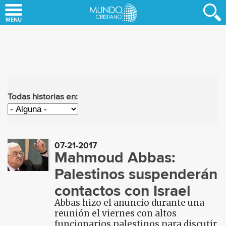
Skip
to
main
content
Todas historias en:
07-21-2017
Mahmoud Abbas:
Palestinos suspenderán
contactos con Israel
Abbas hizo el anuncio durante una
reunión el viernes con altos
funcionarios palestinos para discutir