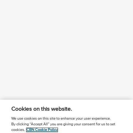
Cookies on this website.
We use cookies on this site to enhance your user experience.
By clicking “Accept All” you are giving your consent for us to set
¿Conoces a Jesús?
Suscríbase al boletín
cookies.
CBN Cookie Policy