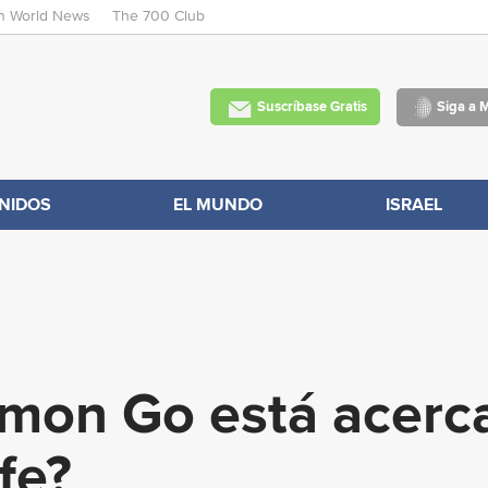
an World News
The 700 Club
Skip
to
main
Suscríbase Gratis
Siga a 
content
NIDOS
EL MUNDO
ISRAEL
mon Go está acerc
fe?