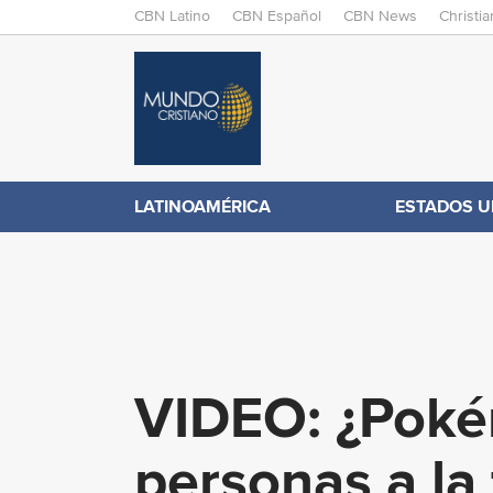
M
CBN Latino
CBN Español
CBN News
Christi
A
C
I
N
B
M
E
N
N
LATINOAMÉRICA
ESTADOS U
.
U
c
o
VIDEO: ¿Poké
m
personas a la 