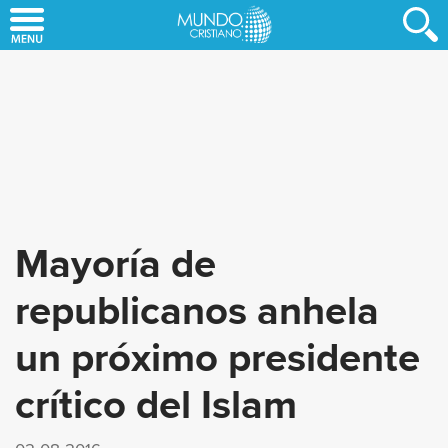
Skip
to
main
content
Mayoría de
republicanos anhela
un próximo presidente
crítico del Islam