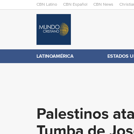
M
CBN Latino
CBN Español
CBN News
Christi
A
C
I
N
B
M
E
N
N
LATINOAMÉRICA
ESTADOS U
.
U
c
o
Palestinos ata
m
Tumba de Jos