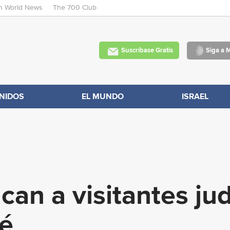
an World News
The 700 Club
Skip
to
main
Suscríbase Gratis
Siga a 
content
NIDOS
EL MUNDO
ISRAEL
can a visitantes jud
é