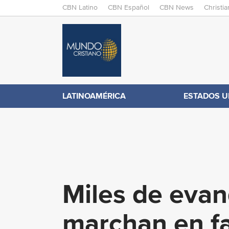
M
CBN Latino
CBN Español
CBN News
Christi
A
C
I
N
B
M
E
N
N
LATINOAMÉRICA
ESTADOS U
.
U
c
o
Miles de evan
m
marchan en fa