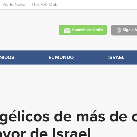
an World News
The 700 Club
Skip
to
main
Suscríbase Gratis
Siga a 
content
NIDOS
EL MUNDO
ISRAEL
gélicos de más de 
vor de Israel