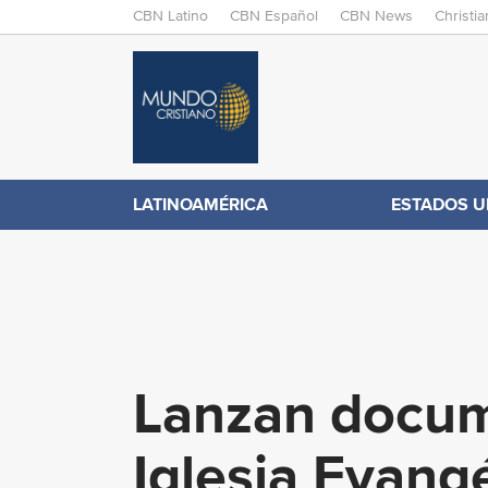
M
CBN Latino
CBN Español
CBN News
Christi
A
C
I
N
B
M
E
N
N
LATINOAMÉRICA
ESTADOS U
.
U
c
o
Lanzan docume
m
Iglesia Evang