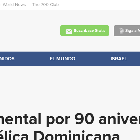
an World News
The 700 Club
Skip
to
main
Suscríbase Gratis
Siga a 
content
NIDOS
EL MUNDO
ISRAEL
ntal por 90 anive
élica Dominicana