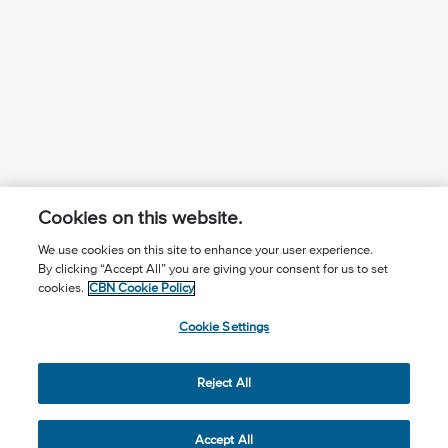
Cookies on this website.
We use cookies on this site to enhance your user experience.
By clicking “Accept All” you are giving your consent for us to set
¿Conoces a Jesús?
Suscríbase al boletín
cookies.
CBN Cookie Policy
Seguir Mundo Cristiano
Contáctenos
Cookie Settings
Llama para oración: (506) 2257-2255
Reject All
Privacy Notice
Terms of Use
Cookie Policy
Cookie Settings
© 2026 The Christian Broadcasting Network, Inc., A nonprofit
Accept All