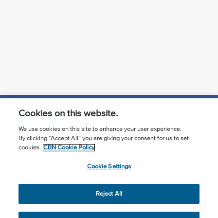
Cookies on this website.
¿Conoces a Jesús?
Suscríbase al boletín
We use cookies on this site to enhance your user experience.
By clicking “Accept All” you are giving your consent for us to set
Seguir Mundo Cristiano
Contáctenos
cookies.
CBN Cookie Policy
Cookie Settings
Llama para oración: (506) 2257-2255
Privacy Notice
Terms of Use
Cookie Policy
Reject All
Cookie Settings
© 2026 The Christian Broadcasting Network, Inc., A nonprofit