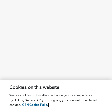
Cookies on this website.
We use cookies on this site to enhance your user experience.
By clicking “Accept All” you are giving your consent for us to set
¿Conoces a Jesús?
Suscríbase al boletín
cookies.
CBN Cookie Policy
Seguir Mundo Cristiano
Contáctenos