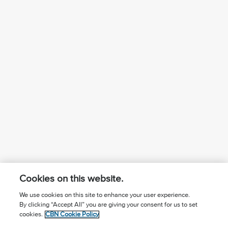
Cookies on this website.
We use cookies on this site to enhance your user experience.
By clicking “Accept All” you are giving your consent for us to set
¿Conoces a Jesús?
Suscríbase al boletín
cookies.
CBN Cookie Policy
Seguir Mundo Cristiano
Contáctenos