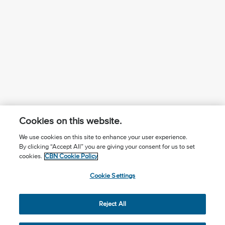
Cookies on this website.
We use cookies on this site to enhance your user experience.
By clicking “Accept All” you are giving your consent for us to set
¿Conoces a Jesús?
Suscríbase al boletín
cookies.
CBN Cookie Policy
Seguir Mundo Cristiano
Contáctenos
Cookie Settings
Llama para oración: (506) 2257-2255
Reject All
Privacy Notice
Terms of Use
Cookie Policy
Cookie Settings