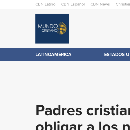
M
CBN Latino
CBN Español
CBN News
Christi
A
C
I
N
B
M
E
N
N
LATINOAMÉRICA
ESTADOS U
.
U
c
o
Padres cristia
m
obligar a los 