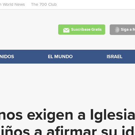
an World News
The 700 Club
Skip
to
main
Suscríbase Gratis
Siga a 
content
NIDOS
EL MUNDO
ISRAEL
nos exigen a Iglesi
niños a afirmar su i