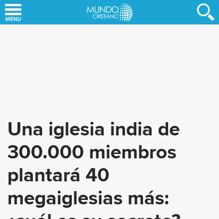
Skip
to
main
content
Una iglesia india de
300.000 miembros
plantará 40
megaiglesias más: