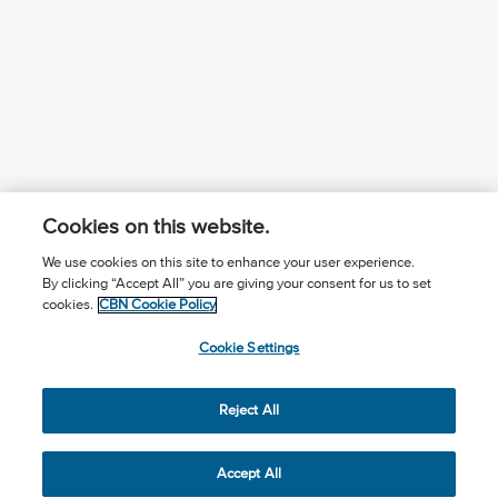
Cookies on this website.
We use cookies on this site to enhance your user experience.
By clicking “Accept All” you are giving your consent for us to set
¿Conoces a Jesús?
Suscríbase al boletín
cookies.
CBN Cookie Policy
Seguir Mundo Cristiano
Contáctenos
Cookie Settings
Llama para oración: (506) 2257-2255
Reject All
Privacy Notice
Terms of Use
Cookie Policy
Cookie Settings
© 2026 The Christian Broadcasting Network, Inc., A nonprofit
Accept All