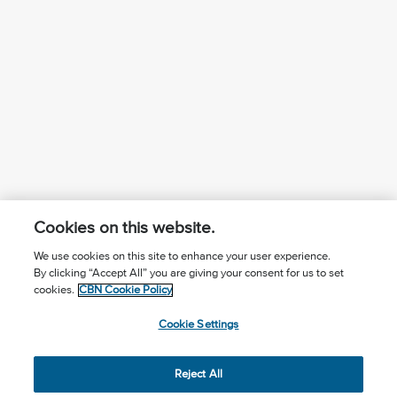
Cookies on this website.
We use cookies on this site to enhance your user experience.
By clicking “Accept All” you are giving your consent for us to set
¿Conoces a Jesús?
Suscríbase al boletín
cookies.
CBN Cookie Policy
Seguir Mundo Cristiano
Contáctenos
Cookie Settings
Llama para oración: (506) 2257-2255
Reject All
Privacy Notice
Terms of Use
Cookie Policy