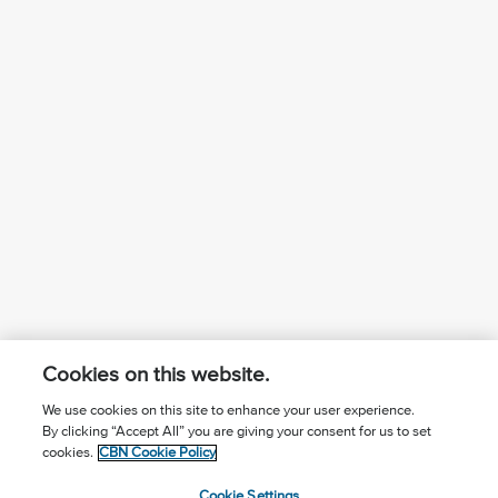
Cookies on this website.
We use cookies on this site to enhance your user experience.
By clicking “Accept All” you are giving your consent for us to set
¿Conoces a Jesús?
Suscríbase al boletín
cookies.
CBN Cookie Policy
Seguir Mundo Cristiano
Contáctenos
Cookie Settings