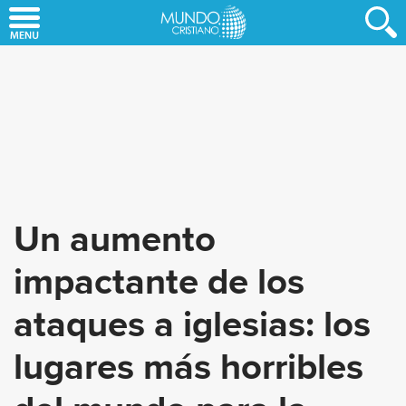
Skip
to
main
content
Un aumento
impactante de los
ataques a iglesias: los
lugares más horribles