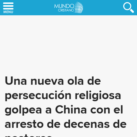
Skip
to
main
content
Una nueva ola de
persecución religiosa
golpea a China con el
arresto de decenas de