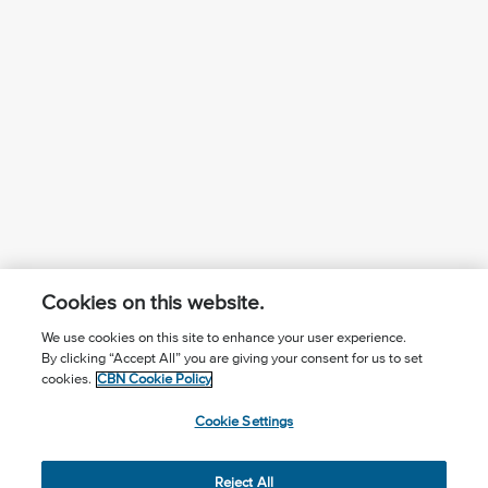
Cookies on this website.
We use cookies on this site to enhance your user experience.
By clicking “Accept All” you are giving your consent for us to set
¿Conoces a Jesús?
Suscríbase al boletín
cookies.
CBN Cookie Policy
Seguir Mundo Cristiano
Contáctenos
Cookie Settings
Llama para oración: (506) 2257-2255
Reject All