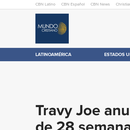
M
CBN Latino
CBN Español
CBN News
Christi
A
C
I
N
B
M
E
N
N
LATINOAMÉRICA
ESTADOS U
.
U
c
o
Travy Joe an
m
de 28 semana