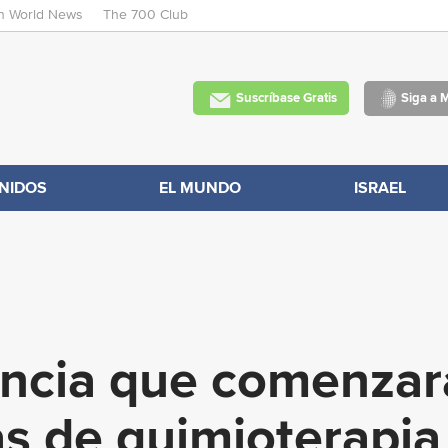
an World News
The 700 Club
Skip
to
main
Suscríbase Gratis
Siga a 
content
NIDOS
EL MUNDO
ISRAEL
uncia que comenzar
s de quimioterapia