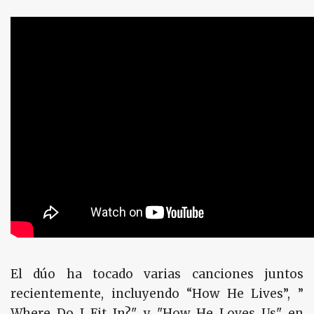
El dúo ha tocado varias canciones juntos
recientemente, incluyendo “How He Lives”, ”
Where Do I Fit In?" y "How He Loves Us" en