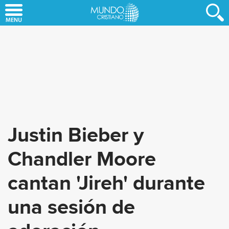
Skip
to
main
content
Justin Bieber y
Chandler Moore
cantan 'Jireh' durante
una sesión de