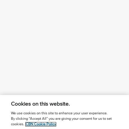
Cookies on this website.
We use cookies on this site to enhance your user experience.
By clicking “Accept All” you are giving your consent for us to set
¿Conoces a Jesús?
Suscríbase al boletín
cookies.
CBN Cookie Policy
Seguir Mundo Cristiano
Contáctenos