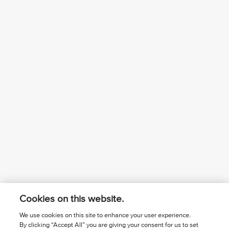
Cookies on this website.
We use cookies on this site to enhance your user experience.
By clicking “Accept All” you are giving your consent for us to set
¿Conoces a Jesús?
Suscríbase al boletín