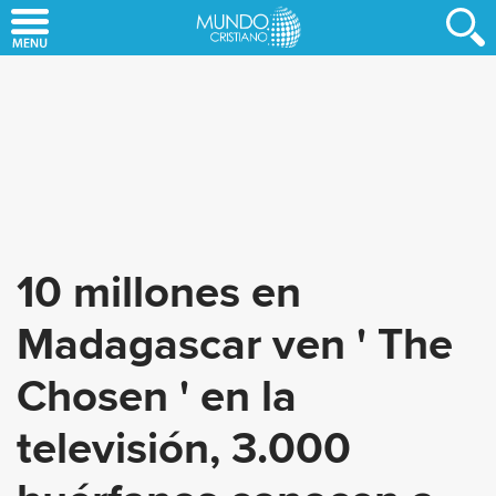
Skip
to
main
content
10 millones en
Madagascar ven ' The
Chosen ' en la
televisión, 3.000