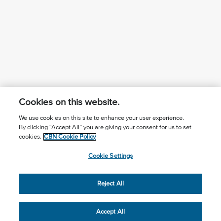
Cookies on this website.
We use cookies on this site to enhance your user experience.
By clicking “Accept All” you are giving your consent for us to set
¿Conoces a Jesús?
Suscríbase al boletín
cookies.
CBN Cookie Policy
Seguir Mundo Cristiano
Contáctenos
Cookie Settings
Llama para oración: (506) 2257-2255
Reject All
Privacy Notice
Terms of Use
Cookie Policy
Cookie Settings
© 2026 The Christian Broadcasting Network, Inc., A nonprofit
Accept All