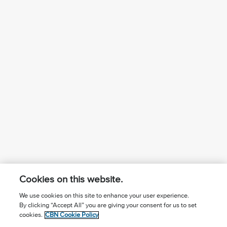
Cookies on this website.
We use cookies on this site to enhance your user experience.
By clicking “Accept All” you are giving your consent for us to set
¿Conoces a Jesús?
Suscríbase al boletín
cookies.
CBN Cookie Policy
Seguir Mundo Cristiano
Contáctenos