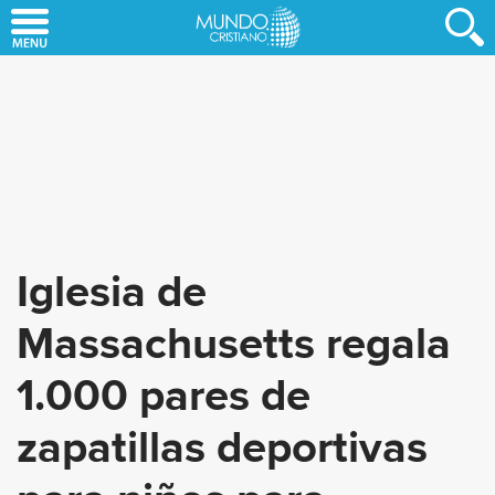
Skip
to
main
content
Iglesia de
Massachusetts regala
1.000 pares de
zapatillas deportivas