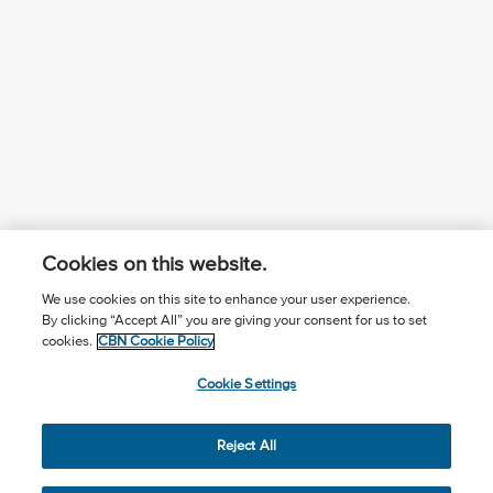
Cookies on this website.
We use cookies on this site to enhance your user experience.
By clicking “Accept All” you are giving your consent for us to set
¿Conoces a Jesús?
Suscríbase al boletín
cookies.
CBN Cookie Policy
Seguir Mundo Cristiano
Contáctenos
Cookie Settings
Llama para oración: (506) 2257-2255
Reject All
Privacy Notice
Terms of Use
Cookie Policy
Cookie Settings