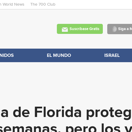
an World News
The 700 Club
Skip
to
main
Suscríbase Gratis
Siga a 
content
NIDOS
EL MUNDO
ISRAEL
 de Florida proteg
semanas, pero los 