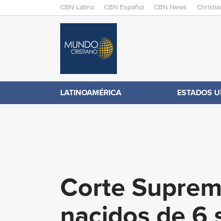
M
CBN Latino
CBN Español
CBN News
Christi
A
C
I
N
B
M
E
N
N
LATINOAMÉRICA
ESTADOS U
.
U
c
o
Corte Suprema
m
nacidos de 6 