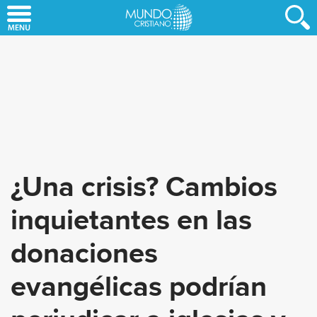
Skip
to
main
content
¿Una crisis? Cambios
inquietantes en las
donaciones
evangélicas podrían