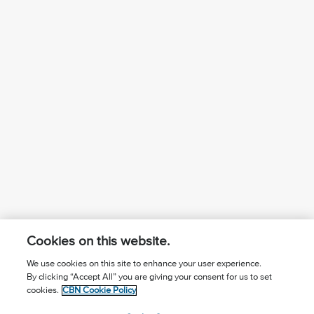
Cookies on this website.
We use cookies on this site to enhance your user experience.
By clicking “Accept All” you are giving your consent for us to set
¿Conoces a Jesús?
Suscríbase al boletín
cookies.
CBN Cookie Policy
Seguir Mundo Cristiano
Contáctenos