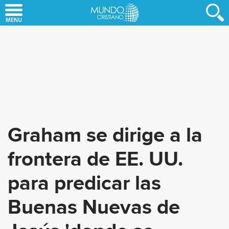
Skip
to
main
content
Graham se dirige a la
frontera de EE. UU.
para predicar las
Buenas Nuevas de