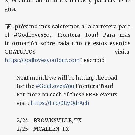
X, Graham anunció las fechas y paradas de la
gira.
"¡El próximo mes saldremos a la carretera para
el #GodLovesYou Frontera Tour! Para más
información sobre cada uno de estos eventos
GRATUITOS visita:
https://godlovesyoutour.com
", escribió.
Next month we will be hitting the road
for the
#GodLovesYou
Frontera Tour!
For more on each of these FREE events
visit:
https://t.co/0UyQdrAcli
2/24—BROWNSVILLE, TX
2/25—MCALLEN, TX