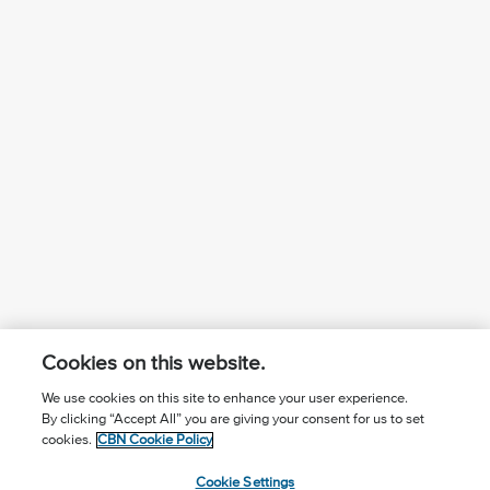
Cookies on this website.
We use cookies on this site to enhance your user experience.
By clicking “Accept All” you are giving your consent for us to set
¿Conoces a Jesús?
Suscríbase al boletín
cookies.
CBN Cookie Policy
Seguir Mundo Cristiano
Contáctenos
Cookie Settings