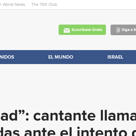
an World News
The 700 Club
Skip
to
main
Suscríbase Gratis
Siga a 
content
NIDOS
EL MUNDO
ISRAEL
ad”: cantante llama
as ante el intento 