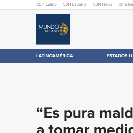
M
CBN Latino
CBN Español
CBN News
Christi
A
C
I
N
B
M
E
N
N
LATINOAMÉRICA
ESTADOS U
.
U
c
o
“Es pura mald
m
a tomar medid