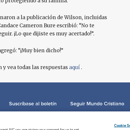
 protegiendo a su familia.
aron a la publicación de Wilson, incluidas
Candace Cameron Bure escribió: “No te
uir. ¡Lo que dijiste es muy acertado!”.
gregó: “¡Muy bien dicho!”
n y vea todas las respuestas
aquí
.
Suscríbase al boletín
Seguir Mundo Cristiano
Llama para oración: (506) 2257-2255
Cookie Se
cept All” you are giving your consent for us to set