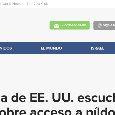
an World News
The 700 Club
Skip
to
main
Suscríbase Gratis
Siga a 
content
NIDOS
EL MUNDO
ISRAEL
a de EE. UU. escuc
bre acceso a píldo