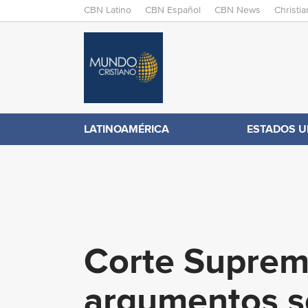
M
CBN Latino
CBN Español
CBN News
Christi
A
C
I
N
B
M
E
N
N
LATINOAMÉRICA
ESTADOS U
.
U
c
o
Corte Suprem
m
argumentos so