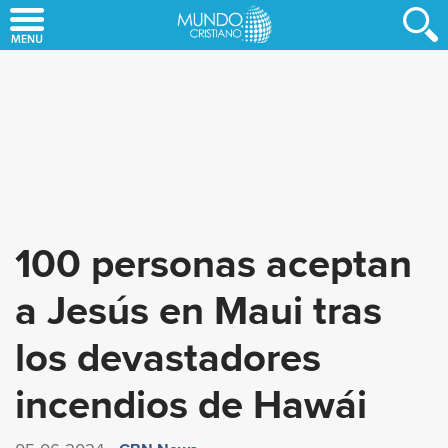
Skip
to
main
content
100 personas aceptan
a Jesús en Maui tras
los devastadores
incendios de Hawái