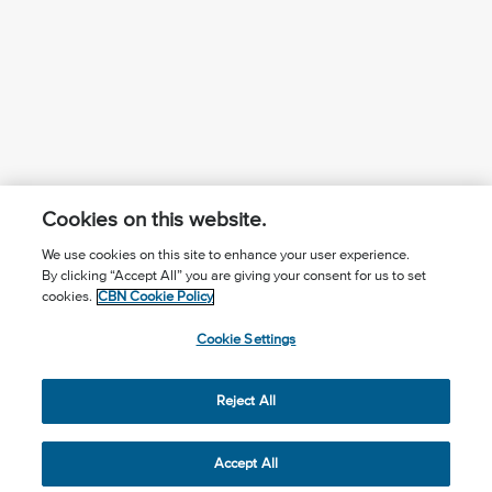
Cookies on this website.
We use cookies on this site to enhance your user experience.
By clicking “Accept All” you are giving your consent for us to set
¿Conoces a Jesús?
Suscríbase al boletín
cookies.
CBN Cookie Policy
Seguir Mundo Cristiano
Contáctenos
Cookie Settings
Llama para oración: (506) 2257-2255
Reject All
Privacy Notice
Terms of Use
Cookie Policy
Cookie Settings
© 2026 The Christian Broadcasting Network, Inc., A nonprofit
Accept All
501 (c)(3) Charitable Organization.