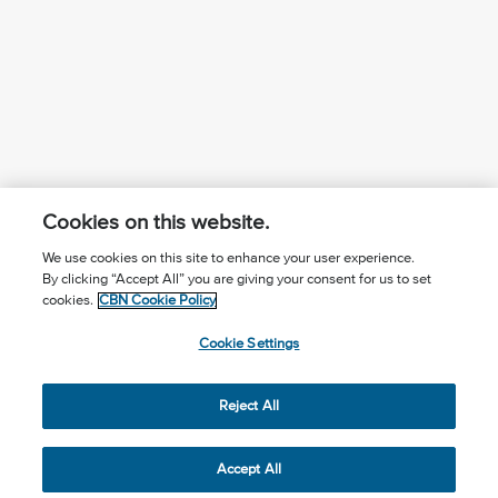
Cookies on this website.
We use cookies on this site to enhance your user experience.
By clicking “Accept All” you are giving your consent for us to set
¿Conoces a Jesús?
Suscríbase al boletín
cookies.
CBN Cookie Policy
Seguir Mundo Cristiano
Contáctenos
Cookie Settings
Llama para oración: (506) 2257-2255
Reject All
Privacy Notice
Terms of Use
Cookie Policy
Cookie Settings
© 2026 The Christian Broadcasting Network, Inc., A nonprofit
Accept All
501 (c)(3) Charitable Organization.