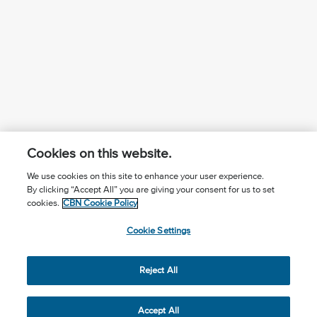
Cookies on this website.
We use cookies on this site to enhance your user experience.
By clicking “Accept All” you are giving your consent for us to set
¿Conoces a Jesús?
Suscríbase al boletín
cookies.
CBN Cookie Policy
Seguir Mundo Cristiano
Contáctenos
Cookie Settings
Llama para oración: (506) 2257-2255
Reject All
Privacy Notice
Terms of Use
Cookie Policy
Cookie Settings
© 2026 The Christian Broadcasting Network, Inc., A nonprofit
Accept All