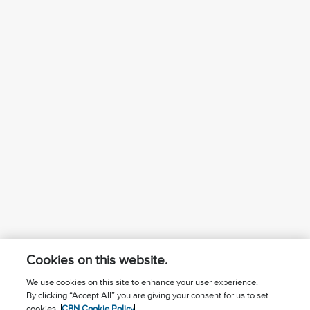
Cookies on this website.
We use cookies on this site to enhance your user experience.
By clicking “Accept All” you are giving your consent for us to set
¿Conoces a Jesús?
Suscríbase al boletín
cookies.
CBN Cookie Policy