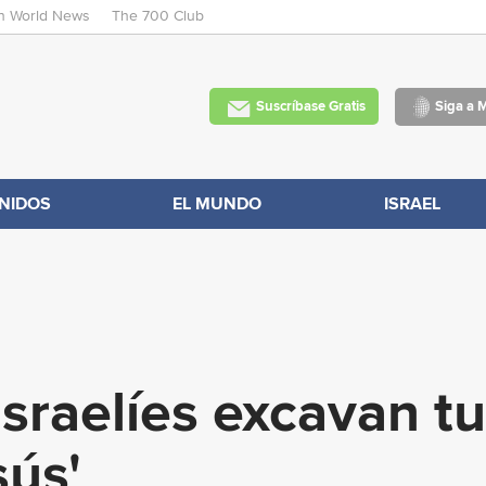
an World News
The 700 Club
Skip
to
main
Suscríbase Gratis
Siga a 
content
NIDOS
EL MUNDO
ISRAEL
sraelíes excavan tu
sús'