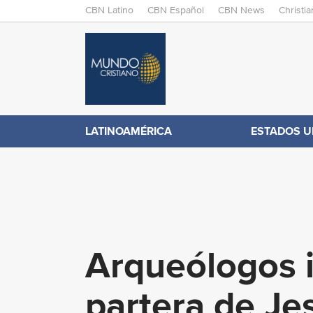
M
CBN Latino
CBN Español
CBN News
Christi
A
C
I
N
B
M
E
N
N
LATINOAMÉRICA
ESTADOS U
.
U
c
o
Arqueólogos i
m
partera de Je