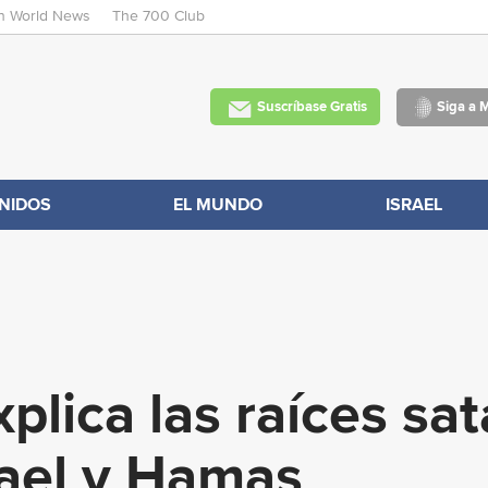
an World News
The 700 Club
Skip
to
main
Suscríbase Gratis
Siga a 
content
NIDOS
EL MUNDO
ISRAEL
plica las raíces sat
rael y Hamas