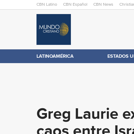
M
CBN Latino
CBN Español
CBN News
Christi
A
C
I
N
B
M
E
N
N
LATINOAMÉRICA
ESTADOS U
.
U
c
o
Greg Laurie ex
m
caos entre Is