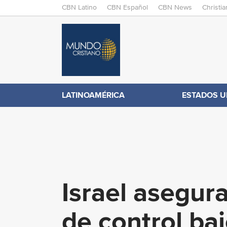
M
CBN Latino
CBN Español
CBN News
Christi
A
C
I
N
B
M
E
N
N
LATINOAMÉRICA
ESTADOS U
.
U
c
o
Israel asegu
m
de control ba