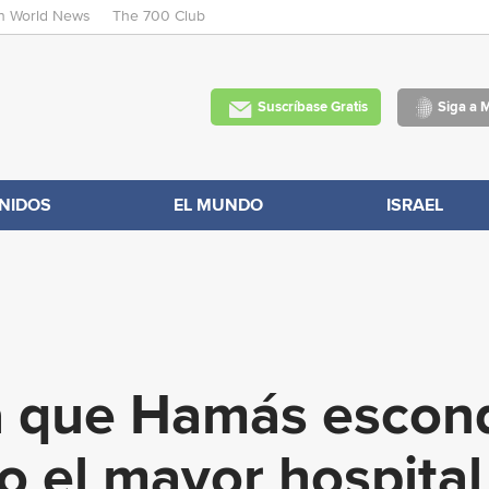
an World News
The 700 Club
Skip
to
main
Suscríbase Gratis
Siga a 
content
NIDOS
EL MUNDO
ISRAEL
ra que Hamás escon
jo el mayor hospita