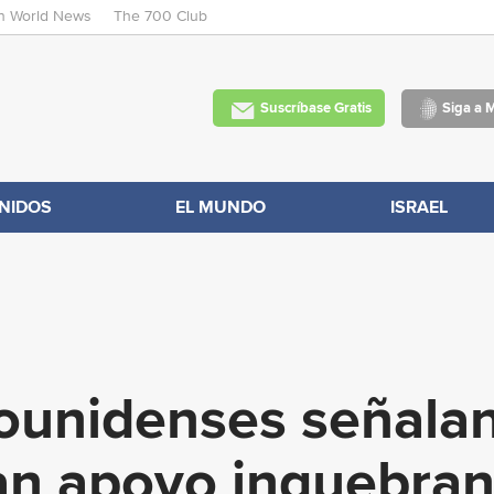
an World News
The 700 Club
Skip
to
main
Suscríbase Gratis
Siga a 
content
NIDOS
EL MUNDO
ISRAEL
ounidenses señalan
dan apoyo inquebrant