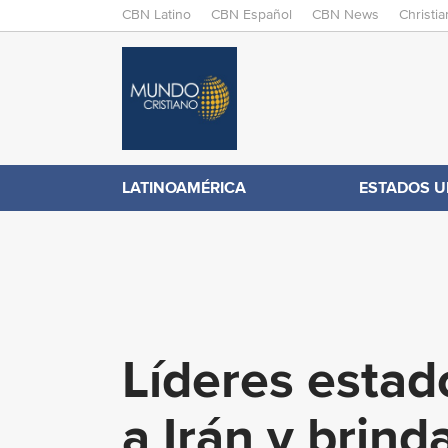
M
CBN Latino
CBN Español
CBN News
Christi
A
C
I
N
B
M
E
N
N
LATINOAMÉRICA
ESTADOS U
.
U
c
o
Líderes estad
m
a Irán y brin