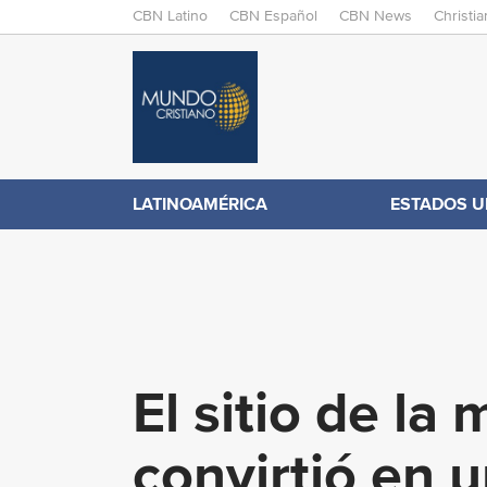
M
CBN Latino
CBN Español
CBN News
Christi
A
C
I
N
B
M
E
N
N
LATINOAMÉRICA
ESTADOS U
.
U
c
o
El sitio de la
m
convirtió en 