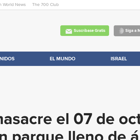
an World News
The 700 Club
Skip
to
main
Suscríbase Gratis
Siga a 
content
NIDOS
EL MUNDO
ISRAEL
 masacre el 07 de oc
un parque lleno de á