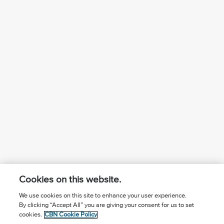
Cookies on this website.
We use cookies on this site to enhance your user experience.
By clicking “Accept All” you are giving your consent for us to set
¿Conoces a Jesús?
Suscríbase al boletín
cookies.
CBN Cookie Policy
Seguir Mundo Cristiano
Contáctenos