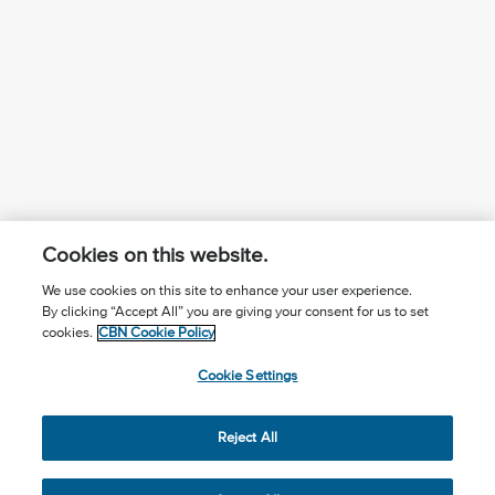
Cookies on this website.
We use cookies on this site to enhance your user experience.
By clicking “Accept All” you are giving your consent for us to set
¿Conoces a Jesús?
Suscríbase al boletín
cookies.
CBN Cookie Policy
Seguir Mundo Cristiano
Contáctenos
Cookie Settings
Llama para oración: (506) 2257-2255
Reject All
Privacy Notice
Terms of Use
Cookie Policy
Cookie Settings