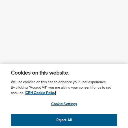
Cookies on this website.
We use cookies on this site to enhance your user experience.
By clicking “Accept All” you are giving your consent for us to set
¿Conoces a Jesús?
Suscríbase al boletín
cookies.
CBN Cookie Policy
Seguir Mundo Cristiano
Contáctenos
Cookie Settings
Llama para oración: (506) 2257-2255
Reject All
Privacy Notice
Terms of Use
Cookie Policy