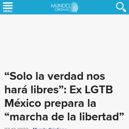
Skip
to
main
content
“Solo la verdad nos
hará libres”: Ex LGTB
México prepara la
“marcha de la libertad”