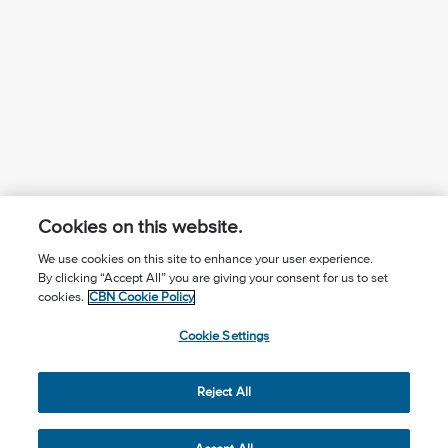
Cookies on this website.
We use cookies on this site to enhance your user experience.
By clicking “Accept All” you are giving your consent for us to set
¿Conoces a Jesús?
Suscríbase al boletín
cookies.
CBN Cookie Policy
Seguir Mundo Cristiano
Contáctenos
Cookie Settings
Llama para oración: (506) 2257-2255
Reject All
Privacy Notice
Terms of Use
Cookie Policy
Cookie Settings