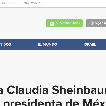
an World News
The 700 Club
Skip
to
main
Suscríbase Gratis
Siga a 
content
NIDOS
EL MUNDO
ISRAEL
sta Claudia Sheinb
 presidenta de Méx