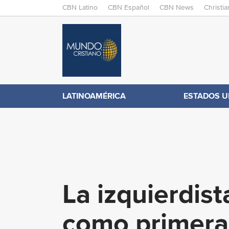
M
CBN Latino
CBN Español
CBN News
Christi
A
C
I
N
B
M
E
N
N
LATINOAMÉRICA
ESTADOS U
.
U
c
o
La izquierdi
m
como primera