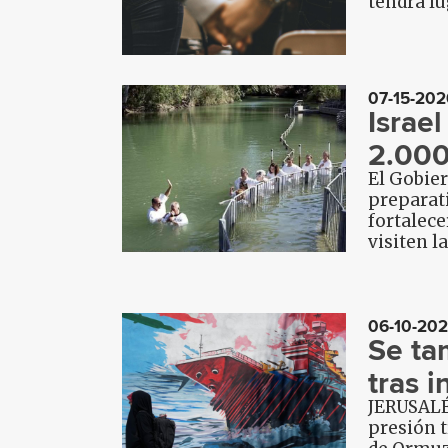
tendrá lu
07-15-202
Israe
2.000
El Gobier
preparati
fortalece
visiten l
06-10-20
Se ta
tras 
JERUSALÉN
presión t