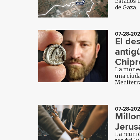
Estados U
de Gaza.
07-28-20
El de
antig
Chipr
La moneda
una ciuda
Mediterr
07-28-20
Millo
Jerus
La reunió