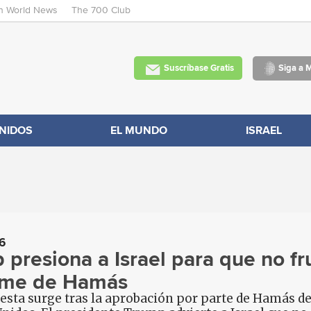
an World News
The 700 Club
Skip
to
main
Suscríbase Gratis
Siga a 
content
NIDOS
EL MUNDO
ISRAEL
6
 presiona a Israel para que no fr
rme de Hamás
esta surge tras la aprobación por parte de Hamás d