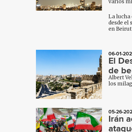
varios mi
La lucha 
desde el 
en Beirut
06-01-20
El De
de be
Albert Ve
los milag
05-26-20
Irán 
ataqu