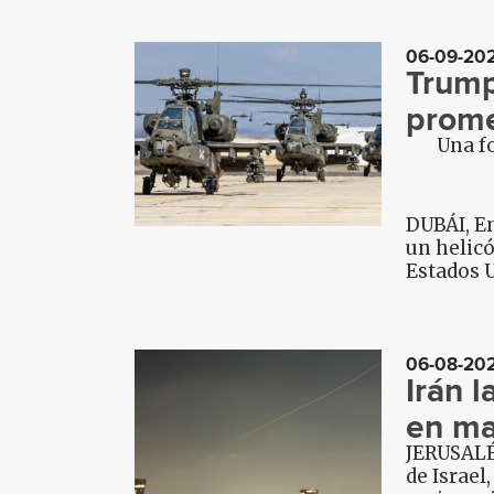
06-09-20
Trump
prome
Una f
DUBÁI, Em
un helicó
Estados U
06-08-20
Irán 
en ma
JERUSALÉN
de Israel