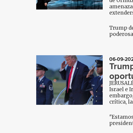
de Ormuz.
amenaza 
extenders
Trump def
poderosa"
06-09-20
Trump 
oport
JERUSALÉN
Israel e 
embargo,
crítica, 
"Estamos 
president