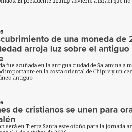
nidos. El presidente Trump advierte a Israel que no
26
scubrimiento de una moneda de 
üedad arroja luz sobre el antiguo 
e
 fue acuñada en la antigua ciudad de Salamina a med
d importante en la costa oriental de Chipre y un cen
áneo antiguo
26
nes de cristianos se unen para ora
alén
n será en Tierra Santa este otoño para la jornada an